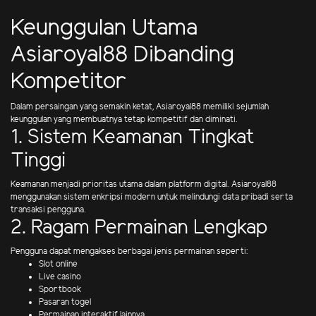
Keunggulan Utama
Asiaroyal88 Dibanding
Kompetitor
Dalam persaingan yang semakin ketat, Asiaroyal88 memiliki sejumlah
keunggulan yang membuatnya tetap kompetitif dan diminati.
1. Sistem Keamanan Tingkat
Tinggi
Keamanan menjadi prioritas utama dalam platform digital. Asiaroyal88
menggunakan sistem enkripsi modern untuk melindungi data pribadi serta
transaksi pengguna.
2. Ragam Permainan Lengkap
Pengguna dapat mengakses berbagai jenis permainan seperti:
Slot online
Live casino
Sportbook
Pasaran togel
Permainan interaktif lainnya