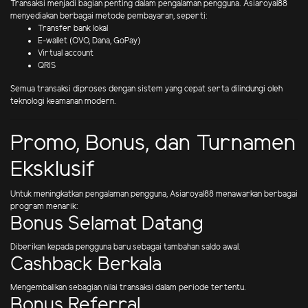
Transaksi menjadi bagian penting dalam pengalaman pengguna. Asiaroyal88
menyediakan berbagai metode pembayaran, seperti:
Transfer bank lokal
E-wallet (OVO, Dana, GoPay)
Virtual account
QRIS
Semua transaksi diproses dengan sistem yang cepat serta dilindungi oleh
teknologi keamanan modern.
Promo, Bonus, dan Turnamen
Eksklusif
Untuk meningkatkan pengalaman pengguna, Asiaroyal88 menawarkan berbagai
program menarik:
Bonus Selamat Datang
Diberikan kepada pengguna baru sebagai tambahan saldo awal.
Cashback Berkala
Mengembalikan sebagian nilai transaksi dalam periode tertentu.
Bonus Referral