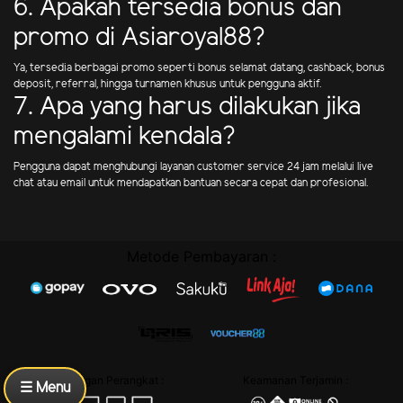
6. Apakah tersedia bonus dan
promo di Asiaroyal88?
Ya, tersedia berbagai promo seperti bonus selamat datang, cashback, bonus
deposit, referral, hingga turnamen khusus untuk pengguna aktif.
7. Apa yang harus dilakukan jika
mengalami kendala?
Pengguna dapat menghubungi layanan customer service 24 jam melalui live
chat atau email untuk mendapatkan bantuan secara cepat dan profesional.
Metode Pembayaran :
Dukungan Perangkat :
Keamanan Terjamin :
☰ Menu