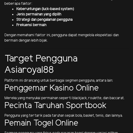
beberapa faktor:
Keberuntungan (luck-based system)
Jenis permainan yang dipilih
Strategi dan pengalaman pengguna
Frekuensi bermain
Dengan memahami faktor ini, pengguna dapat mengelola ekspektasi dan
bermain dengan lebih bijak.
Target Pengguna
Asiaroyal88
Platform ini dirancang untuk berbagai segmen pengguna, antara lain:
Penggemar Kasino Online
Mereka yang menyukai permainan seperti blackjack, roulette, dan baccarat.
Pecinta Taruhan Sportbook
Pengguna yang tertarik pada taruhan sepak bola, basket, tenis, dan lainnya.
Pemain Togel Online