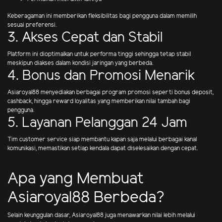
Keberagaman ini memberikan fleksibilitas bagi pengguna dalam memilih
sesuai preferensi.
3. Akses Cepat dan Stabil
Platform ini dioptimalkan untuk performa tinggi sehingga tetap stabil
meskipun diakses dalam kondisi jaringan yang berbeda.
4. Bonus dan Promosi Menarik
Asiaroyal88 menyediakan berbagai program promosi seperti bonus deposit,
cashback, hingga reward loyalitas yang memberikan nilai tambah bagi
pengguna.
5. Layanan Pelanggan 24 Jam
Tim customer service siap membantu kapan saja melalui berbagai kanal
komunikasi, memastikan setiap kendala dapat diselesaikan dengan cepat.
Apa yang Membuat
Asiaroyal88 Berbeda?
Selain keunggulan dasar, Asiaroyal88 juga menawarkan nilai lebih melalui